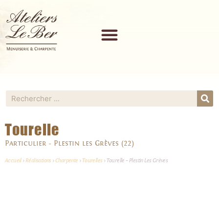
Tourelle
Particulier​ - Plestin les Grèves (22)​
Accueil
>
Réalisations
>
Charpente
>
Tourelles
>
Tourelle – Plestin Les Grèves