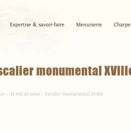
Expertise & savoir-faire
Menuiserie
Charpe
Escalier monumental XVIII
ker – St Pol de Léon – Escalier monumental XVIIIe